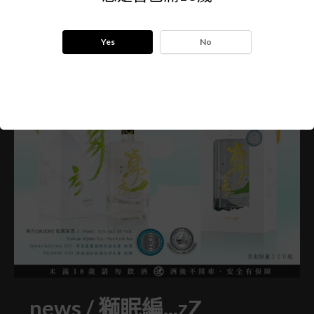
Yes
No
news
/
獅眠編...zZ