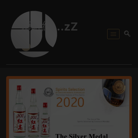
跳
文
至
章
主
分
獅眠編...zZ
要
頁
內
容