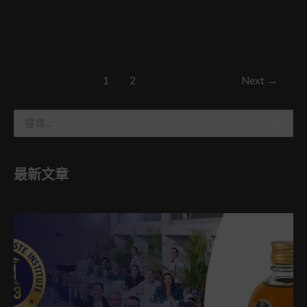
1
2
Next
→
搜
尋
關
鍵
最新文章
字
: