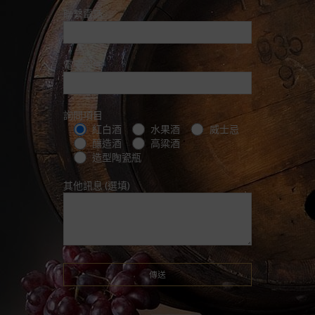
聯繫電話
電子郵件
詢問項目
紅白酒
水果酒
威士忌
釀造酒
高粱酒
造型陶瓷瓶
其他訊息 (選填)