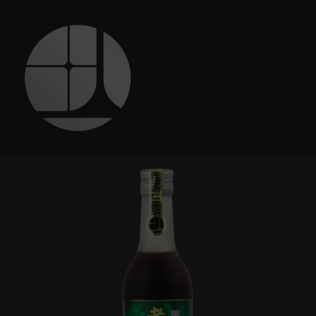
跳
至
主
要
內
容