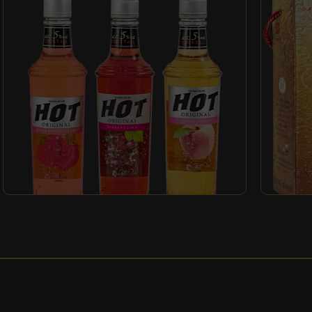
唐伯虎
HOT水果系列調酒
龍老高