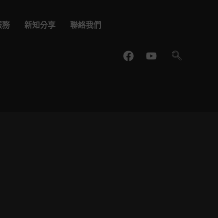
服務
新知分享
聯絡我們
F
Y
a
o
c
u
e
t
b
u
o
b
o
e
k