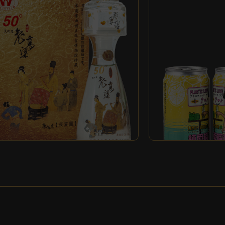
夜宴圖50 天地
粱酒
純愛檸檬沙瓦