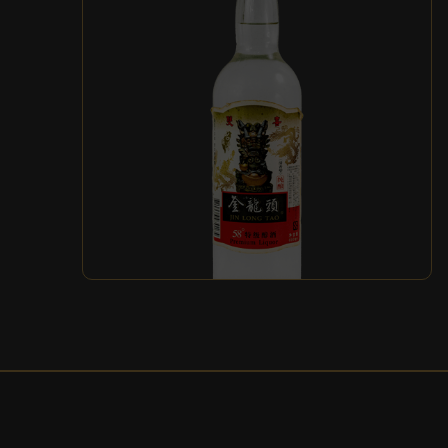
雙喜金龍頭58 特級醇酒