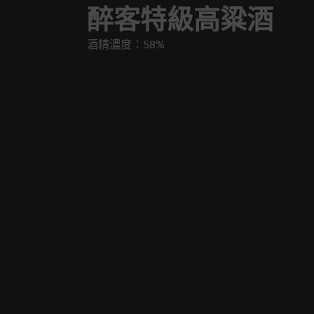
醉客特級高粱酒
酒精濃度：58%