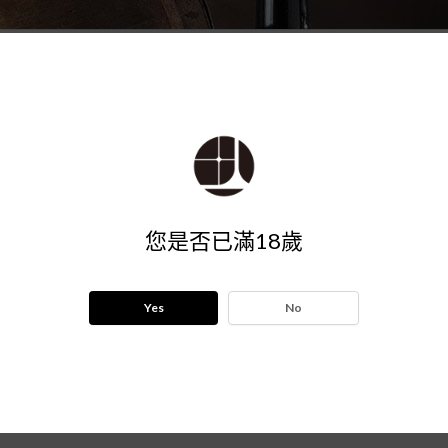
您是否已滿18歲
Yes
No
水果酒
威士忌
釀造酒
高粱酒
造型陶瓷瓶