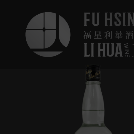
跳
至
主
要
內
容