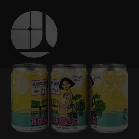
跳
至
主
要
內
容