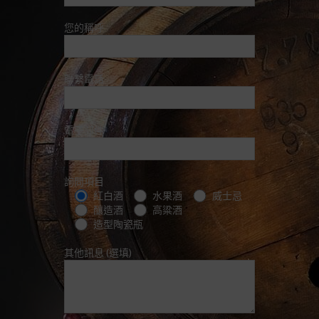
您的稱呼
聯繫電話
電子郵件
詢問項目
紅白酒
水果酒
威士忌
釀造酒
高粱酒
造型陶瓷瓶
其他訊息 (選填)