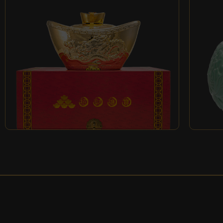
台灣
招財進寶金元寶造型酒
酒