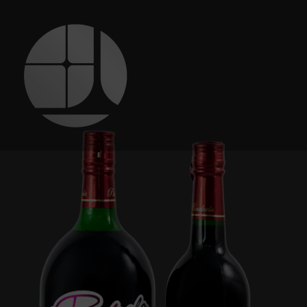
跳
至
主
要
內
容