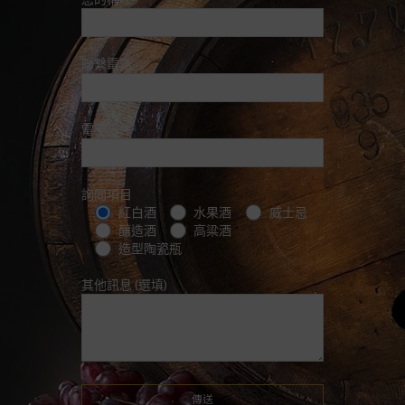
聯繫電話
電子郵件
詢問項目
紅白酒
水果酒
威士忌
釀造酒
高粱酒
造型陶瓷瓶
其他訊息 (選填)