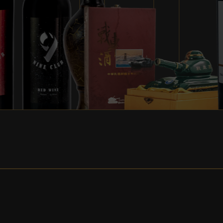
中華民國開國百年紀念
9號紅酒
醉客金陳年高粱酒
戰車酒
Estauburg