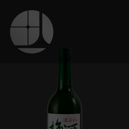
跳
至
主
要
內
容