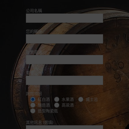
公司名稱
您的稱呼
聯繫電話
電子郵件
詢問項目
紅白酒
水果酒
威士忌
釀造酒
高粱酒
造型陶瓷瓶
其他訊息 (選填)