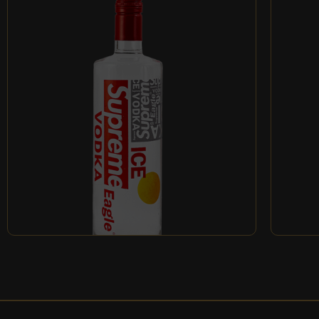
SUPREME EAGLE ICE
VODKA
特選5