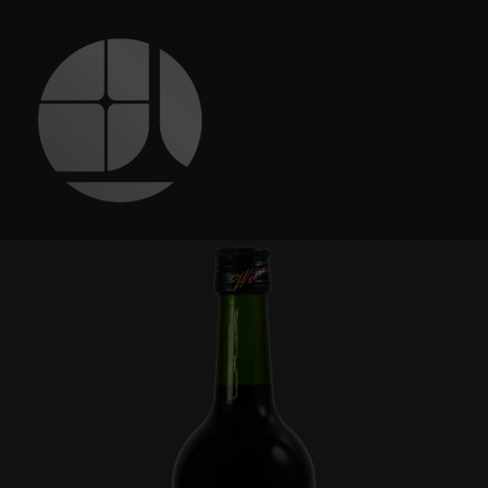
跳
至
主
要
內
容