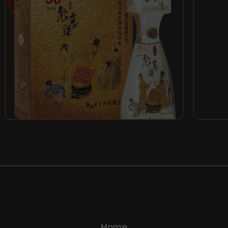
唐伯虎夜宴圖50 天地
龍老高粱酒
馬祖乾
Home