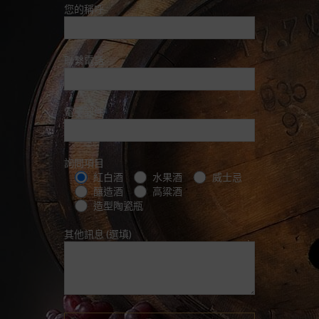
您的稱呼
聯繫電話
電子郵件
詢問項目
紅白酒
水果酒
威士忌
釀造酒
高粱酒
造型陶瓷瓶
其他訊息 (選填)