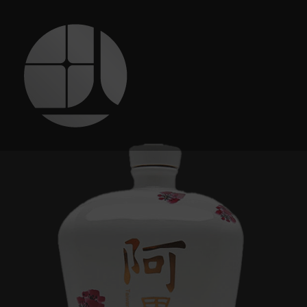
跳
至
主
要
內
容