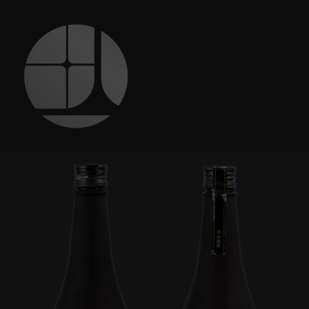
跳
至
主
要
內
容