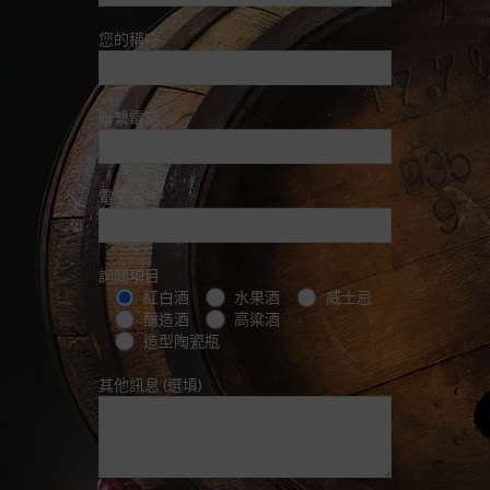
您的稱呼
聯繫電話
電子郵件
詢問項目
紅白酒
水果酒
威士忌
釀造酒
高粱酒
造型陶瓷瓶
其他訊息 (選填)