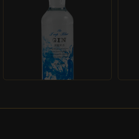
DEEP-BLUE深藍琴酒
法鬥